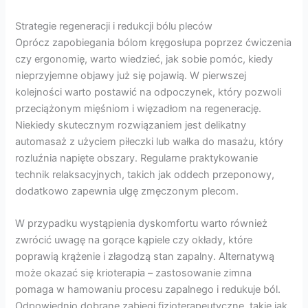
Strategie regeneracji i redukcji bólu pleców
Oprócz zapobiegania bólom kręgosłupa poprzez ćwiczenia
czy ergonomię, warto wiedzieć, jak sobie pomóc, kiedy
nieprzyjemne objawy już się pojawią. W pierwszej
kolejności warto postawić na odpoczynek, który pozwoli
przeciążonym mięśniom i więzadłom na regenerację.
Niekiedy skutecznym rozwiązaniem jest delikatny
automasaż z użyciem piłeczki lub wałka do masażu, który
rozluźnia napięte obszary. Regularne praktykowanie
technik relaksacyjnych, takich jak oddech przeponowy,
dodatkowo zapewnia ulgę zmęczonym plecom.
W przypadku wystąpienia dyskomfortu warto również
zwrócić uwagę na gorące kąpiele czy okłady, które
poprawią krążenie i złagodzą stan zapalny. Alternatywą
może okazać się krioterapia – zastosowanie zimna
pomaga w hamowaniu procesu zapalnego i redukuje ból.
Odpowiednio dobrane zabiegi fizjoterapeutyczne, takie jak