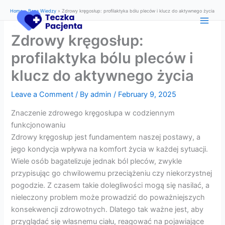
Skip
Home
»
Baza Wiedzy
»
Zdrowy kręgosłup: profilaktyka bólu pleców i klucz do aktywnego życia
to
content
Zdrowy kręgosłup:
profilaktyka bólu pleców i
klucz do aktywnego życia
Leave a Comment
/ By
admin
/
February 9, 2025
Znaczenie zdrowego kręgosłupa w codziennym
funkcjonowaniu
Zdrowy kręgosłup jest fundamentem naszej postawy, a
jego kondycja wpływa na komfort życia w każdej sytuacji.
Wiele osób bagatelizuje jednak ból pleców, zwykle
przypisując go chwilowemu przeciążeniu czy niekorzystnej
pogodzie. Z czasem takie dolegliwości mogą się nasilać, a
nieleczony problem może prowadzić do poważniejszych
konsekwencji zdrowotnych. Dlatego tak ważne jest, aby
przyglądać się własnemu ciału, reagować na pojawiające