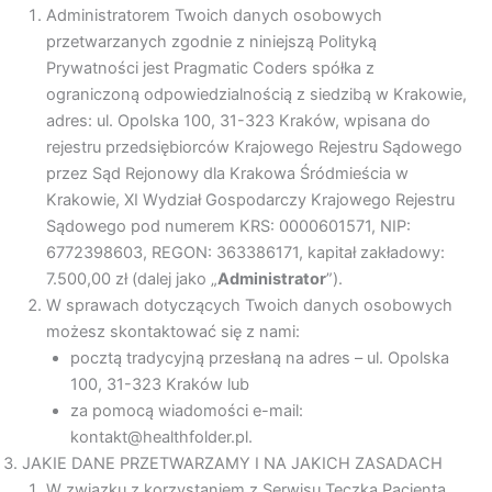
Administratorem Twoich danych osobowych
przetwarzanych zgodnie z niniejszą Polityką
Prywatności jest Pragmatic Coders spółka z
ograniczoną odpowiedzialnością z siedzibą w Krakowie,
adres: ul. Opolska 100, 31-323 Kraków, wpisana do
rejestru przedsiębiorców Krajowego Rejestru Sądowego
przez Sąd Rejonowy dla Krakowa Śródmieścia w
Krakowie, XI Wydział Gospodarczy Krajowego Rejestru
Sądowego pod numerem KRS: 0000601571, NIP:
6772398603, REGON: 363386171, kapitał zakładowy:
7.500,00 zł (dalej jako „
Administrator
”).
W sprawach dotyczących Twoich danych osobowych
możesz skontaktować się z nami:
pocztą tradycyjną przesłaną na adres – ul. Opolska
100, 31-323 Kraków lub
za pomocą wiadomości e-mail:
kontakt@healthfolder.pl.
JAKIE DANE PRZETWARZAMY I NA JAKICH ZASADACH
W związku z korzystaniem z Serwisu Teczka Pacjenta,