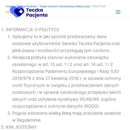
Skip
Home
»
Teczka Pacjenta – Twoje Centrum Dokumentacji Medycznej
»
POLITYKA
to
PRYWATNOŚCI
content
INFORMACJE O POLITYCE
Opisujemy tu w jaki sposób przetwarzamy dane
osobowe użytkowników Serwisu Teczka Pacjenta oraz
jakie prawa i możliwości przysługują tym osobom.
Niniejsza polityka stanowi wykonanie obowiązku
określonego w art. 13 ust. 1 i 2 oraz art. 14 ust. 1 i 2
Rozporządzenia Parlamentu Europejskiego i Rady (UE)
2016/679 z dnia 27 kwietnia 2016 r. w sprawie ochrony
osób fizycznych w związku z przetwarzaniem danych
osobowych i w sprawie swobodnego przepływu takich
danych oraz uchylenia dyrektywy 95/46/WE (ogólne
rozporządzenie o ochronie danych) (RODO).
Pojęcia wskazane wielką literą mają znaczenie ustalone
w Regulaminie.
KIM JESTEŚMY