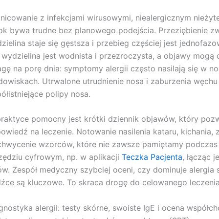
nicowanie z infekcjami wirusowymi, niealergicznym nieży
ok bywa trudne bez planowego podejścia. Przeziębienie zwy
zielina staje się gęstsza i przebieg częściej jest jednofa
 wydzielina jest wodnista i przezroczysta, a objawy mogą 
gę na porę dnia: symptomy alergii często nasilają się w n
dowiskach. Utrwalone utrudnienie nosa i zaburzenia węch
ółistniejące polipy nosa.
raktyce pomocny jest krótki dziennik objawów, który poz
owiedź na leczenie. Notowanie nasilenia kataru, kichania,
hwycenie wzorców, które nie zawsze pamiętamy podczas w
zędziu cyfrowym, np. w aplikacji
Teczka Pacjenta
, łącząc j
ów. Zespół medyczny szybciej oceni, czy dominuje alergia 
źce są kluczowe. To skraca drogę do celowanego leczenia i
gnostyka alergii: testy skórne, swoiste IgE i ocena współ