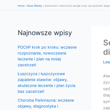
Skip
Home
»
Baza Wiedzy
»
Sezonowe i całoroczne alergie nosa: jak postawić diag
to
content
Najnowsze wpisy
S
POChP krok po kroku: wczesne
d
rozpoznanie, nowoczesne
leczenie i plan na mniej
Lea
zaostrzeń
Łuszczyca i łuszczycowe
Ale
zapalenie stawów: objawy,
życ
skuteczne leczenie i plan życia
opó
bez zaostrzeń
dia
Choroba Parkinsona: wczesne
sym
objawy, diagnostyka i
zap