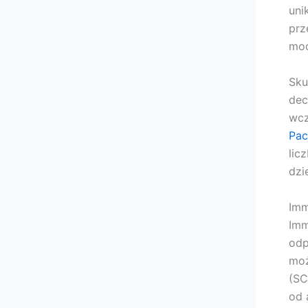
uni
prz
mod
Sku
dec
wcz
Pac
lic
dzi
Imm
Imm
odp
moż
(SC
od 