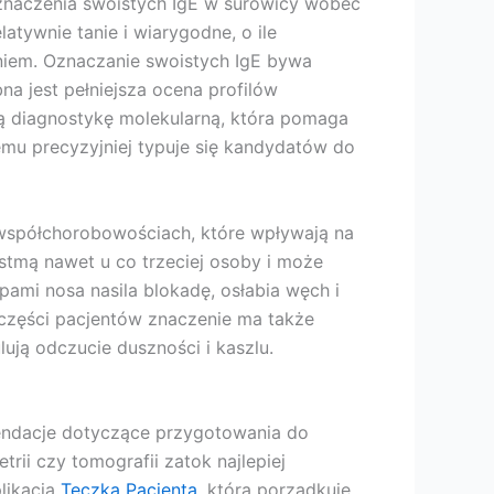
znaczenia swoistych IgE w surowicy wobec
atywnie tanie i wiarygodne, o ile
iem. Oznaczanie swoistych IgE bywa
na jest pełniejsza ocena profilów
ą diagnostykę molekularną, która pomaga
emu precyzyjniej typuje się kandydatów do
 współchorobowościach, które wpływają na
astmą nawet u co trzeciej osoby i może
ipami nosa nasila blokadę, osłabia węch i
 części pacjentów znaczenie ma także
ują odczucie duszności i kaszlu.
endacje dotyczące przygotowania do
rii czy tomografii zatok najlepiej
likacja
Teczka Pacjenta
, która porządkuje