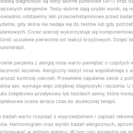
stawą diagnostyki są testy skórne punktowe (SPT) oraz o
ejrzanych alergenów. Testy skórne dają szybki wynik, są rel
owiednio odstawimy leki przeciwhistaminowe przed badan
ydatne, gdy skóra nie nadaje się do testów lub gdy potrzeb
uleniowych. Coraz szerzej wykorzystuje się komponentow
óżnić uczulenie pierwotne od reakcji krzyżowych. Dzięki t
unoterapii.
cenie pacjenta z alergią nosa warto pamiętać o częstych
teczność leczenia. Alergiczny nieżyt nosa współistnieje z 
arszać kontrolę oskrzeli. Przewlekłe zapalenie zatok z pol
udnia sen, wymaga więc odrębnej diagnostyki i leczenia. U
luks żołądkowo‑przełykowy lub bezdech senny, które modul
pleksowa ocena skraca czas do skutecznej terapii.
n badań warto rozpisać z wyprzedzeniem i zapisać rekom
tów. Harmonogram oraz wyniki badań alergicznych, spiromet
echowywać w jednym miejscu. W tym celu sprawdza się ap