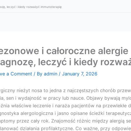
nozę, leczyć i kiedy rozważyć immunoterapię
ezonowe i całoroczne alergie 
iagnozę, leczyć i kiedy rozw
ve a Comment
/ By
admin
/
January 7, 2026
rgiczny nieżyt nosa to jedna z najczęstszych chorób przewl
ia, sen i wydajność w pracy lub nauce. Objawy bywają myl
źnia właściwe leczenie i naraża pacjentów na przewlekłe
gnostyka alergologiczna i jasno opisane ścieżki terapeuty
ptomy przez cały rok. Znajomość różnic między alergią s
lanować działania profilaktyczne. Co ważne, przy odpowiedn