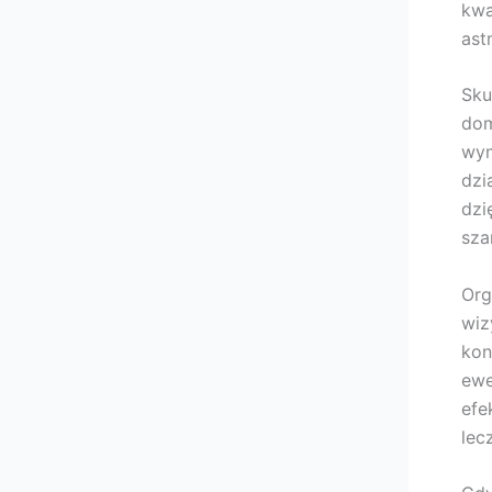
kwa
ast
Sku
dom
wym
dzi
dzi
sza
Org
wiz
kon
ewe
efe
lec