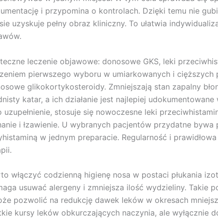
umentację i przypomina o kontrolach. Dzięki temu nie gub
sie uzyskuje pełny obraz kliniczny. To ułatwia indywidualiz
awów.
teczne leczenie objawowe: donosowe GKS, leki przeciwhis
zeniem pierwszego wyboru w umiarkowanych i cięższych p
osowe glikokortykosteroidy. Zmniejszają stan zapalny błon
nisty katar, a ich działanie jest najlepiej udokumentowane
o uzupełnienie, stosuje się nowoczesne leki przeciwhistamin
hanie i łzawienie. U wybranych pacjentów przydatne bywa
yhistaminą w jednym preparacie. Regularność i prawidłowa 
pii.
to włączyć codzienną higienę nosa w postaci płukania izot
aga usuwać alergeny i zmniejsza ilość wydzieliny. Takie
oże pozwolić na redukcję dawek leków w okresach mniejs
tkie kursy leków obkurczających naczynia, ale wyłącznie dora