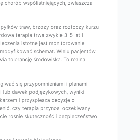
ę chorób współistniejących, zwłaszcza
 pyłków traw, brzozy oraz roztoczy kurzu
owa terapia trwa zwykle 3–5 lat i
eczenia istotne jest monitorowanie
y modyfikować schemat. Wielu pacjentów
ia tolerancję środowiska. To realna
giwać się przypomnieniami i planami
i lub dawek podjęzykowych, wyniki
ekarzem i przyspiesza decyzje o
nić, czy terapia przynosi oczekiwany
acie rośnie skuteczność i bezpieczeństwo