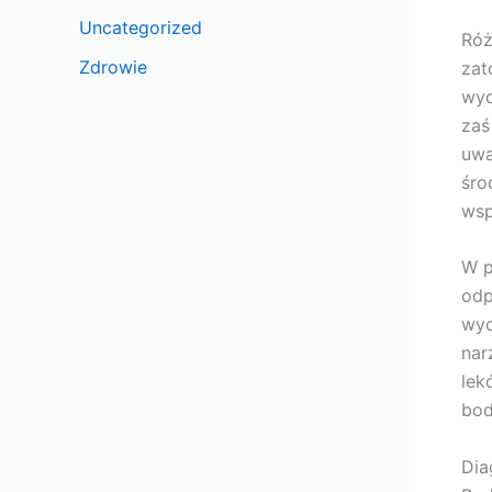
Uncategorized
Róż
Zdrowie
zat
wyd
zaś
uwa
śro
wsp
W p
odp
wyc
nar
lek
bod
Dia