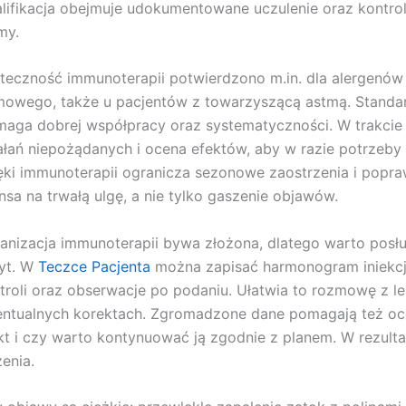
lifikacja obejmuje udokumentowane uczulenie oraz kontrol
my.
teczność immunoterapii potwierdzono m.in. dla alergenów
owego, także u pacjentów z towarzyszącą astmą. Standard
aga dobrej współpracy oraz systematyczności. W trakcie l
ałań niepożądanych i ocena efektów, aby w razie potrzeb
ęki immunoterapii ogranicza sezonowe zaostrzenia i popraw
nsa na trwałą ulgę, a nie tylko gaszenie objawów.
anizacja immunoterapii bywa złożona, dlatego warto posłu
yt. W
Teczce Pacjenta
można zapisać harmonogram iniekcj
troli oraz obserwacje po podaniu. Ułatwia to rozmowę z l
ntualnych korektach. Zgromadzone dane pomagają też oce
kt i czy warto kontynuować ją zgodnie z planem. W rezult
zenia.