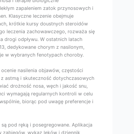
nosa i terapie biologiczne
ewlekłym zapaleniem zatok przynosowych i
sen. Klasyczne leczenie obejmuje
ach, krótkie kursy doustnych steroidów
go leczenia zachowawczego, rozważa się
a drogi odpływu. W ostatnich latach
IL‑13, dedykowane chorym z nasilonym,
je w wybranych fenotypach choroby.
j ocenie nasilenia objawów, częstości
ę z astmą i skuteczność dotychczasowych
wiać drożność nosa, węch i jakość snu,
nci wymagają regularnych kontroli w celu
wspólnie, biorąc pod uwagę preferencje i
ne są pod ręką i posegregowane. Aplikacja
 zabiegów, wykaz leków i dziennik