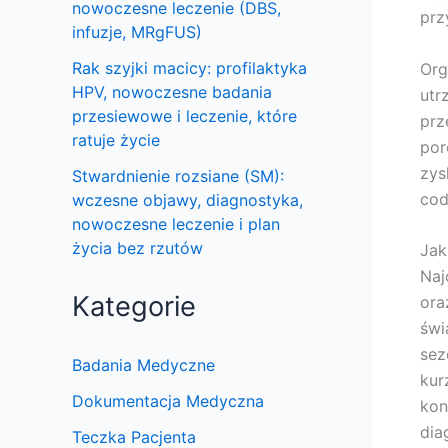
nowoczesne leczenie (DBS,
prz
infuzje, MRgFUS)
Rak szyjki macicy: profilaktyka
Org
HPV, nowoczesne badania
utr
przesiewowe i leczenie, które
prz
ratuje życie
por
zys
Stwardnienie rozsiane (SM):
cod
wczesne objawy, diagnostyka,
nowoczesne leczenie i plan
życia bez rzutów
Jak
Naj
Kategorie
ora
świ
sez
Badania Medyczne
kur
Dokumentacja Medyczna
kon
dia
Teczka Pacjenta