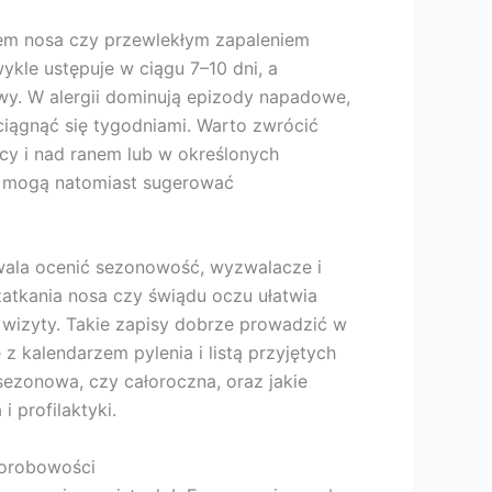
tem nosa czy przewlekłym zapaleniem
kle ustępuje w ciągu 7–10 dni, a
zowy. W alergii dominują epizody napadowe,
ciągnąć się tygodniami. Warto zwrócić
ocy i nad ranem lub w określonych
u mogą natomiast sugerować
wala ocenić sezonowość, wyzwalacze i
 zatkania nosa czy świądu oczu ułatwia
izyty. Takie zapisy dobrze prowadzić w
e z kalendarzem pylenia i listą przyjętych
sezonowa, czy całoroczna, oraz jakie
 profilaktyki.
chorobowości