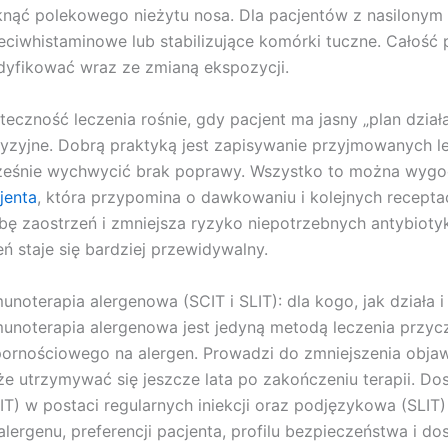
knąć polekowego nieżytu nosa. Dla pacjentów z nasilony
eciwhistaminowe lub stabilizujące komórki tuczne. Całość 
yfikować wraz ze zmianą ekspozycji.
teczność leczenia rośnie, gdy pacjent ma jasny „plan działa
yzyjne. Dobrą praktyką jest zapisywanie przyjmowanych le
eśnie wychwycić brak poprawy. Wszystko to można wygodn
jenta
, która przypomina o dawkowaniu i kolejnych recepta
zbę zaostrzeń i zmniejsza ryzyko niepotrzebnych antybiotyk
eń staje się bardziej przewidywalny.
unoterapia alergenowa (SCIT i SLIT): dla kogo, jak działa
unoterapia alergenowa jest jedyną metodą leczenia przyc
ornościowego na alergen. Prowadzi do zmniejszenia objawó
e utrzymywać się jeszcze lata po zakończeniu terapii. D
IT) w postaci regularnych iniekcji oraz podjęzykowa (SLIT
alergenu, preferencji pacjenta, profilu bezpieczeństwa i d