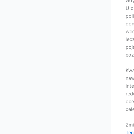
Gdy
U c
pol
don
wed
lec
poj
eoz
Kwa
naw
int
red
oce
cel
Zmi
Tec