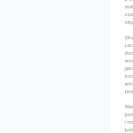
dok
cza
obj
Sku
Lec
don
wod
jak
kic
ant
tera
War
pom
i m
kró