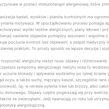
yczynowe w postaci immunoterapii alergenowej, które zmn
anizacja badań, wyników i planów kontrolnych ma ogromne
zymania motywacji. W uporządkowaniu procesu pomaga ap
echowywać wyniki testów alergicznych, plany lekowe i prz
ównać nasilenie objawów pomiędzy sezonami i wspólnie z 
kuje poczucie kontroli nad objawami, a zespół medyczny m
ziennej praktyki. To prosty sposób na lepsze decyzje i s
 rozpoznać alergiczny nieżyt nosa: objawy i różnicowanie
częstsze symptomy alergicznego nieżytu nosa to wodnisty
z uczucie blokady i spływania wydzieliny po tylnej ścianie 
ąd oczu, a także suchy, męczący kaszel, szczególnie rano 
onowość, np. w okresie pylenia traw lub brzozy, albo cało
zu domowego. Objawy często pogarszają się przy wietrze
takcie ze zwierzętami. Jeśli nawracają co roku lub utrzym
gnostykę alergologiczną.