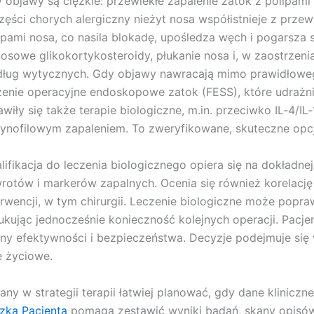
 objawy są ciężkie: przewlekłe zapalenie zatok z polipami 
zęści chorych alergiczny nieżyt nosa współistnieje z prz
ipami nosa, co nasila blokadę, upośledza węch i pogarsza 
osowe glikokortykosteroidy, płukanie nosa i, w zaostrzeni
ług wytycznych. Gdy objawy nawracają mimo prawidłowe
zenie operacyjne endoskopowe zatok (FESS), które udrażni
awiły się także terapie biologiczne, m.in. przeciwko IL‑4/
ynofilowym zapaleniem. To zweryfikowane, skuteczne opc
lifikacja do leczenia biologicznego opiera się na dokładne
rotów i markerów zapalnych. Ocenia się również korelacj
erwencji, w tym chirurgii. Leczenie biologiczne może popra
ukując jednocześnie konieczność kolejnych operacji. Pacje
ny efektywności i bezpieczeństwa. Decyzje podejmuje się 
e życiowe.
any w strategii terapii łatwiej planować, gdy dane klinicz
zka Pacjenta
pomaga zestawić wyniki badań, skany opisów