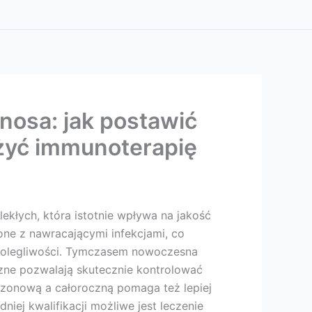
nosa: jak postawić
ażyć immunoterapię
ekłych, która istotnie wpływa na jakość
one z nawracającymi infekcjami, co
 dolegliwości. Tymczasem nowoczesna
czne pozwalają skutecznie kontrolować
ezonową a całoroczną pomaga też lepiej
iej kwalifikacji możliwe jest leczenie