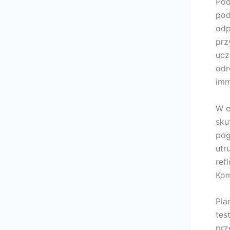
Pod
pod
odp
prz
ucz
odr
imm
W o
sku
pog
utr
ref
Kom
Pla
tes
prz