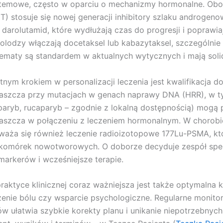
temowe, często w oparciu o mechanizmy hormonalne. Obok 
T) stosuje się nowej generacji inhibitory szlaku androgeno
 darolutamid, które wydłużają czas do progresji i poprawi
olodzy włączają docetaksel lub kabazytaksel, szczególnie
ematy są standardem w aktualnych wytycznych i mają so
otnym krokiem w personalizacji leczenia jest kwalifikacja d
aszcza przy mutacjach w genach naprawy DNA (HRR), w ty
paryb, rucaparyb – zgodnie z lokalną dostępnością) mogą 
aszcza w połączeniu z leczeniem hormonalnym. W chorobie
waża się również leczenie radioizotopowe 177Lu-PSMA, kt
komórek nowotworowych. O doborze decyduje zespół specj
markerów i wcześniejsze terapie.
raktyce klinicznej coraz ważniejsza jest także optymalna 
zenie bólu czy wsparcie psychologiczne. Regularne monitor
ów ułatwia szybkie korekty planu i unikanie niepotrzebny