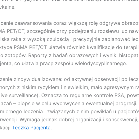
ykalne.
cenie zaawansowania coraz większą rolę odgrywa obrazowa
A PET/CT, szczególnie przy podejrzeniu rozsiewu lub naw
iska raka z wysoką czułością i precyzyjnie zaplanować le
ktyce PSMA PET/CT ułatwia również kwalifikację do terap
ioizotopów. Raporty z badań obrazowych i wyniki histopa
jenta, co ułatwia pracę zespołu wielodyscyplinarnego.
zenie zindywidualizowane: od aktywnej obserwacji po lecz
horych z niskim ryzykiem i niewielkim, mało agresywnym 
tive surveillance). Oznacza to regularne kontrole PSA, pow
azań – biopsje w celu wychwycenia ewentualnej progresji.
miernego leczenia i związanych z nim powikłań u pacjent
erwencji. Wymaga jednak dobrej organizacji i konsekwencj
ikacji
Teczka Pacjenta
.