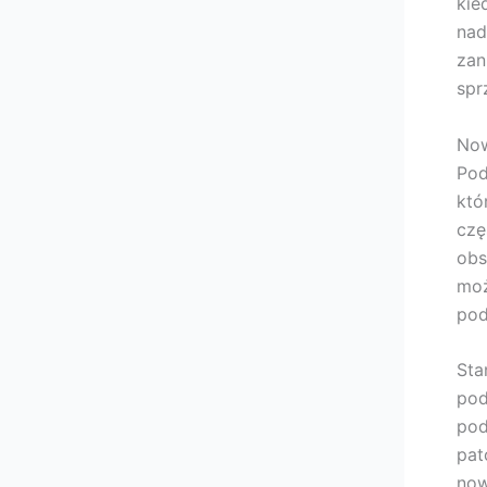
kie
nad
zan
spr
Now
Pod
któ
czę
obs
moż
pod
Sta
pod
pod
pat
now