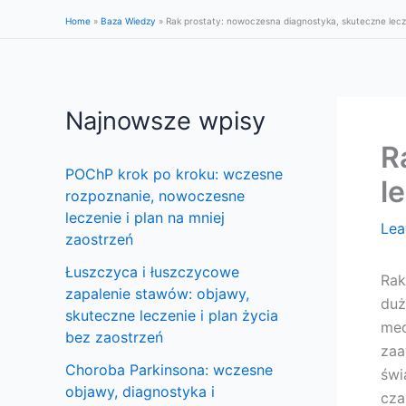
Skip
Home
»
Baza Wiedzy
»
Rak prostaty: nowoczesna diagnostyka, skuteczne lecz
to
content
Najnowsze wpisy
R
POChP krok po kroku: wczesne
l
rozpoznanie, nowoczesne
leczenie i plan na mniej
Lea
zaostrzeń
Łuszczyca i łuszczycowe
Rak
zapalenie stawów: objawy,
duż
skuteczne leczenie i plan życia
med
bez zaostrzeń
zaa
Choroba Parkinsona: wczesne
świ
objawy, diagnostyka i
cza