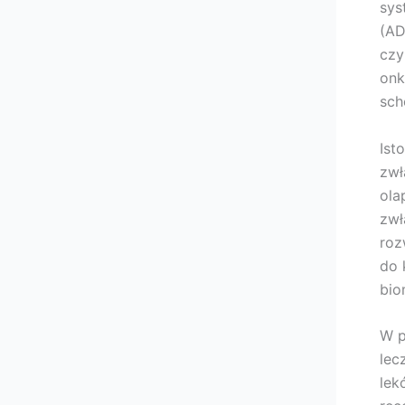
sys
(AD
czy
onk
sch
Ist
zwł
ola
zwł
roz
do 
bio
W p
lec
lek