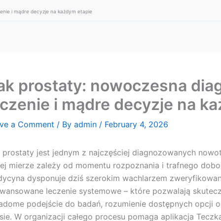
enie i mądre decyzje na każdym etapie
ak prostaty: nowoczesna dia
eczenie i mądre decyzje na k
ve a Comment
/ By
admin
/
February 4, 2026
 prostaty jest jednym z najczęściej diagnozowanych now
ej mierze zależy od momentu rozpoznania i trafnego dobor
ycyna dysponuje dziś szerokim wachlarzem zweryfikowan
wansowane leczenie systemowe – które pozwalają skutecz
adome podejście do badań, rozumienie dostępnych opcji 
sie. W organizacji całego procesu pomaga aplikacja Teczk