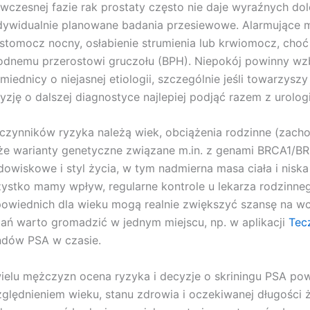
wczesnej fazie rak prostaty często nie daje wyraźnych dol
ndywidualnie planowane badania przesiewowe. Alarmujące
stomocz nocny, osłabienie strumienia lub krwiomocz, cho
odnemu przerostowi gruczołu (BPH). Niepokój powinny wz
 miednicy o niejasnej etiologii, szczególnie jeśli towarzy
yzję o dalszej diagnostyce najlepiej podjąć razem z urolog
czynników ryzyka należą wiek, obciążenia rodzinne (zach
że warianty genetyczne związane m.in. z genami BRCA1/BR
dowiskowe i styl życia, w tym nadmierna masa ciała i nisk
ystko mamy wpływ, regularne kontrole u lekarza rodzinne
owiednich dla wieku mogą realnie zwiększyć szansę na w
ań warto gromadzić w jednym miejscu, np. w aplikacji
Tec
ndów PSA w czasie.
ielu mężczyzn ocena ryzyka i decyzje o skriningu PSA po
ględnieniem wieku, stanu zdrowia i oczekiwanej długości ż