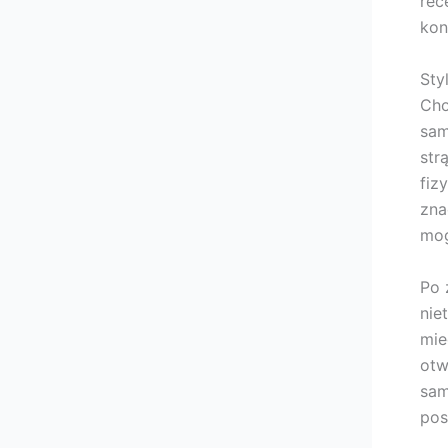
rec
kon
Sty
Cho
sam
str
fiz
zna
mog
Po 
nie
mie
otw
sam
pos