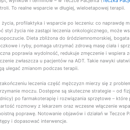
ept, wyników i terminów – w Teczce Pacjenta (
Teczka Pacj
troli. To realne wsparcie w długiej, wieloetapowej terapii.
l życia, profilaktyka i wsparcie po leczeniu: co naprawdę 
ć styl życia nie zastąpi leczenia onkologicznego, może ws
opoczucie. Dieta zbliżona do śródziemnomorskiej, bogata 
ączkowe i ryby, pomaga utrzymać zdrową masę ciała i spr
yczna poprawia wydolność, redukuje zmęczenie i wspiera
czenie zwłaszcza u pacjentów na ADT. Takie nawyki ułatwiają
ą ulegać zmianom podczas terapii.
zakończeniu leczenia część mężczyzn mierzy się z problema
trzymanie moczu. Dostępne są skuteczne strategie – od fizjo
dnicy) po farmakoterapię i rozwiązania sprzętowe – które 
artość rozmowy z lekarzem oraz wczesne włączenie wspar
oistną poprawę. Notowanie objawów i działań w Teczce P
tępy i dopasować interwencje.