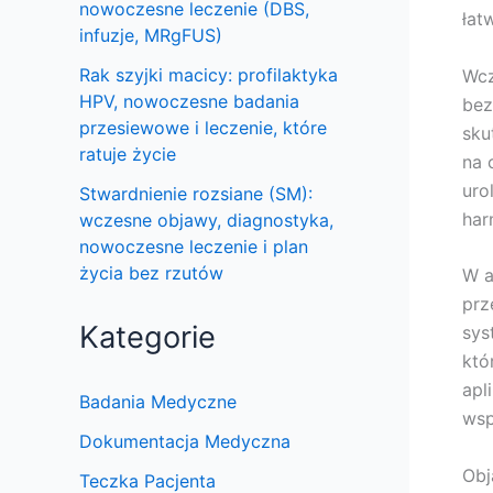
nowoczesne leczenie (DBS,
łat
infuzje, MRgFUS)
Rak szyjki macicy: profilaktyka
Wcz
HPV, nowoczesne badania
bez
przesiewowe i leczenie, które
sku
ratuje życie
na 
uro
Stwardnienie rozsiane (SM):
har
wczesne objawy, diagnostyka,
nowoczesne leczenie i plan
życia bez rzutów
W a
prz
Kategorie
sys
któ
apl
Badania Medyczne
wsp
Dokumentacja Medyczna
Obj
Teczka Pacjenta