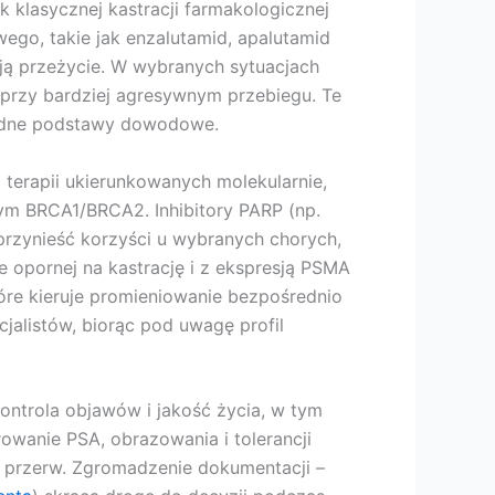
klasycznej kastracji farmakologicznej
wego, takie jak enzalutamid, apalutamid
ają przeżycie. W wybranych sytuacjach
 przy bardziej agresywnym przebiegu. Te
lidne podstawy dowodowe.
o terapii ukierunkowanych molekularnie,
m BRCA1/BRCA2. Inhibitory PARP (np.
przynieść korzyści u wybranych chorych,
 opornej na kastrację i z ekspresją PSMA
óre kieruje promieniowanie bezpośrednio
alistów, biorąc pod uwagę profil
kontrola objawów i jakość życia, w tym
owanie PSA, obrazowania i tolerancji
ch przerw. Zgromadzenie dokumentacji –