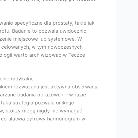
nie specyficzne dla prostaty, takie jak
rotu. Badanie to pozwala uwidocznić
czenie miejscowe lub systemowe. W
ii celowanych, w tym nowoczesnych
tologii warto archiwizować w Teczce
enie radykalne
rakiem rozważana jest aktywna obserwacja
tarzane badania obrazowe i – w razie
 Taka strategia pozwala uniknąć
ów, którzy mogą nigdy nie wymagać
i, co ułatwia cyfrowy harmonogram w