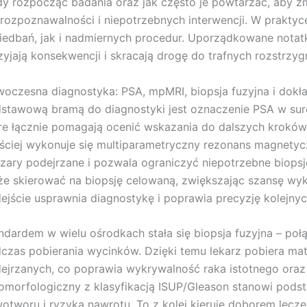
dy rozpocząć badania oraz jak często je powtarzać, aby 
rozpoznawalności i niepotrzebnych interwencji. W praktyc
iedbań, jak i nadmiernych procedur. Uporządkowane notatk
zyjają konsekwencji i skracają drogę do trafnych rozstrzyg
oczesna diagnostyka: PSA, mpMRI, biopsja fuzyjna i dok
stawową bramą do diagnostyki jest oznaczenie PSA w sur
re łącznie pomagają ocenić wskazania do dalszych krok
ściej wykonuje się multiparametryczny rezonans magnetyc
zary podejrzane i pozwala ograniczyć niepotrzebne biops
e skierować na biopsję celowaną, zwiększając szansę wykry
ejście usprawnia diagnostykę i poprawia precyzję kolejnyc
ndardem w wielu ośrodkach stała się biopsja fuzyjna – p
czas pobierania wycinków. Dzięki temu lekarz pobiera mat
ejrzanych, co poprawia wykrywalność raka istotnego ora
omorfologiczny z klasyfikacją ISUP/Gleason stanowi pod
otworu i ryzyka nawrotu. To z kolei kieruje doborem lecze