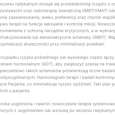
eczeniu radykalnym stosuje się prostatektomię (często 
zyniowych) oraz radioterapię zewnętrzną (IMRT/VMAT) lub
pnia zaawansowania, wieku, preferencji oraz chorób współi
ywu terapii na funkcje seksualne i kontrolę mikcji. Nowocz
romienianie z ochroną narządów krytycznych, a w wybranyc
ofrakcjonowanie lub stereotaktyczne schematy (SBRT). Wspó
symalizacji skuteczności przy minimalizacji powikłań.
rzypadku ryzyka pośredniego lub wysokiego często łączy 
zeniem hormonalnym (ADT), aby zwiększyć szanse na trwał
pieczeństwo takich schematów potwierdzają liczne badani
lodyscyplinarnych. Harmonogram terapii i badań kontrolny
zce Pacjenta, co minimalizuje ryzyko opóźnień. Taki plan 
troli u pacjenta.
roba uogólniona i nawrót: nowoczesne terapie systemowe
horych z uogólnieniem lub wznową po leczeniu radykalnym