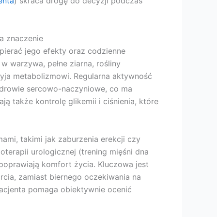
enta
) skraca drogę do decyzji podczas
ma znaczenie
pierać jego efekty oraz codzienne
w warzywa, pełne ziarna, rośliny
zyja metabolizmowi. Regularna aktywność
 zdrowie sercowo-naczyniowe, co ma
 także kontrolę glikemii i ciśnienia, które
mi, takimi jak zaburzenia erekcji czy
terapii urologicznej (trening mięśni dna
poprawiają komfort życia. Kluczowa jest
cia, zamiast biernego oczekiwania na
acjenta pomaga obiektywnie ocenić