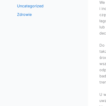
We 
Uncategorized
i i
Zdrowie
czę
łag
lub
dec
Do 
tak
śro
wsz
odp
bad
tre
U w
uwz