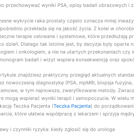
wo przechowywać wyniki PSA, opisy badań obrazowych i za
esne wykrycie raka prostaty często oznacza mniej inwazyj
pośrednio przekłada się na jakość życia. Z kolei w choro
teczne terapie celowane i systemowe, które przedłużają p
co dzień. Dlatego tak istotne jest, by decyzje były oparte
logiem i onkologiem, a nie na utartych przekonaniach czy
monogram badań i wizyt wspiera konsekwencję oraz spokój
rtykule znajdziesz praktyczny przegląd aktualnych stand
ez nowoczesną diagnostykę (PSA, mpMRI, biopsja fuzyjna,
temowe, w tym najnowsze, zweryfikowane metody. Zwracamy
re mogą wspierać wyniki terapii i samopoczucie. W wielu
ikację Teczka Pacjenta (
Teczka Pacjenta
) do porządkowani
arcie, które ułatwia współpracę z lekarzem i sprzyja mą
awy i czynniki ryzyka: kiedy zgłosić się do urologa