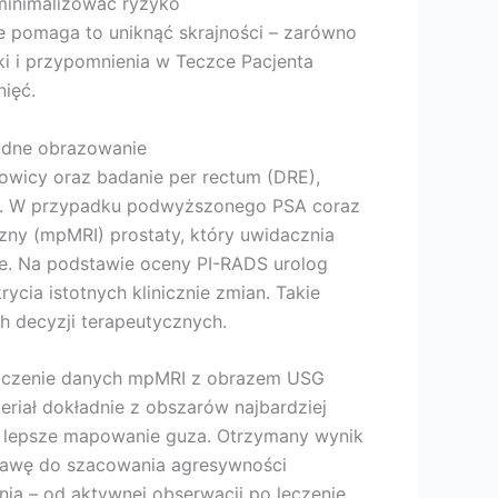
zminimalizować ryzyko
e pomaga to uniknąć skrajności – zarówno
i i przypomnienia w Teczce Pacjenta
nięć.
ładne obrazowanie
owicy oraz badanie per rectum (DRE),
ów. W przypadku podwyższonego PSA coraz
zny (mpMRI) prostaty, który uwidacznia
je. Na podstawie oceny PI-RADS urolog
cia istotnych klinicznie zmian. Takie
h decyzji terapeutycznych.
ołączenie danych mpMRI z obrazem USG
eriał dokładnie z obszarów najbardziej
z lepsze mapowanie guza. Otrzymany wynik
stawę do szacowania agresywności
nia – od aktywnej obserwacji po leczenie