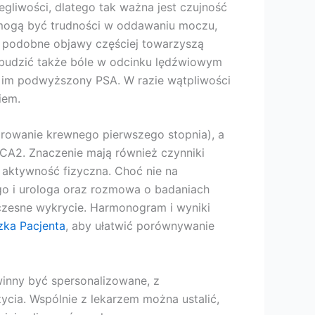
egliwości, dlatego tak ważna jest czujność
 mogą być trudności w oddawaniu moczu,
ć podobne objawy częściej towarzyszą
budzić także bóle w odcinku lędźwiowym
szy im podwyższony PSA. W razie wątpliwości
iem.
orowanie krewnego pierwszego stopnia), a
CA2. Znaczenie mają również czynniki
a aktywność fizyczna. Choć nie na
go i urologa oraz rozmowa o badaniach
czesne wykrycie. Harmonogram i wyniki
zka Pacjenta
, aby ułatwić porównywanie
winny być spersonalizowane, z
ycia. Wspólnie z lekarzem można ustalić,