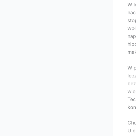
W l
nac
sto
wpł
nap
hip
mak
W p
lec
bez
wie
Tec
kon
Cho
U c