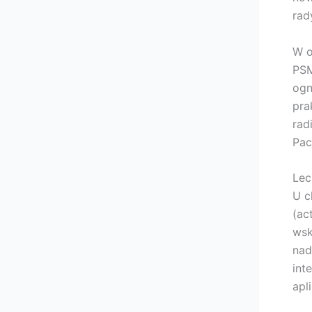
rad
W o
PSM
ogn
pra
rad
Pac
Lec
U c
(ac
wsk
nad
int
apl