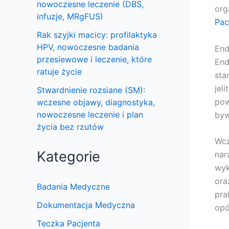
nowoczesne leczenie (DBS,
org
infuzje, MRgFUS)
Pac
Rak szyjki macicy: profilaktyka
HPV, nowoczesne badania
End
przesiewowe i leczenie, które
End
ratuje życie
sta
jel
Stwardnienie rozsiane (SM):
pow
wczesne objawy, diagnostyka,
nowoczesne leczenie i plan
byw
życia bez rzutów
Wcz
Kategorie
nar
wyk
ora
Badania Medyczne
pra
Dokumentacja Medyczna
opó
Teczka Pacjenta