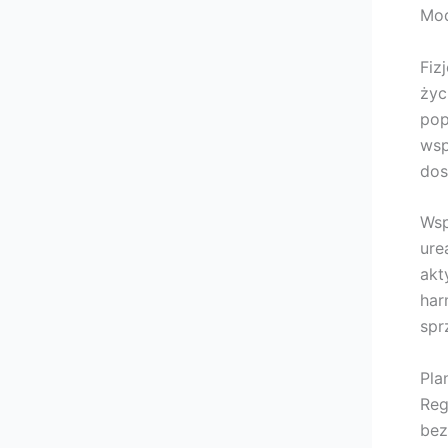
Mod
Fiz
życ
pop
wsp
dos
Wsp
ure
akt
har
spr
Pla
Reg
bez