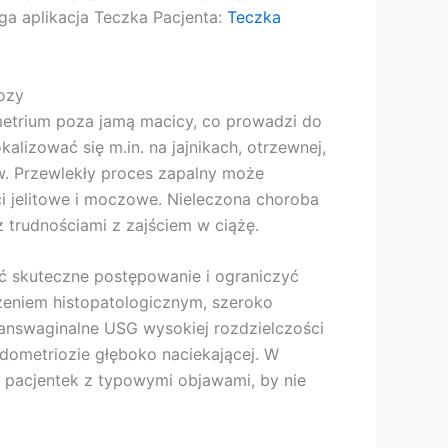
aga aplikacja Teczka Pacjenta:
Teczka
ozy
etrium poza jamą macicy, co prowadzi do
lizować się m.in. na jajnikach, otrzewnej,
w. Przewlekły proces zapalny może
i jelitowe i moczowe. Nieleczona choroba
z trudnościami z zajściem w ciążę.
 skuteczne postępowanie i ograniczyć
dzeniem histopatologicznym, szeroko
Transwaginalne USG wysokiej rozdzielczości
ometriozie głęboko naciekającej. W
u pacjentek z typowymi objawami, by nie