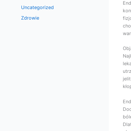
End
Uncategorized
kon
Zdrowie
fiz
cho
war
Obj
Naj
lek
utr
jel
kło
End
Dod
ból
Dla