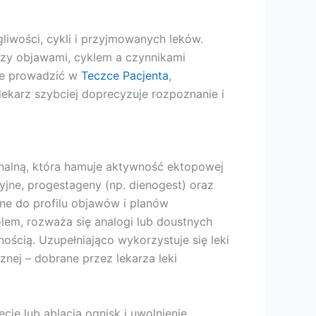
iwości, cykli i przyjmowanych leków.
dzy objawami, cyklem a czynnikami
ie prowadzić w
Teczce Pacjenta
,
 lekarz szybciej doprecyzuje rozpoznanie i
onalną, która hamuje aktywność ektopowej
cyjne, progestageny (np. dienogest) oraz
ne do profilu objawów i planów
lem, rozważa się analogi lub doustnych
ością. Uzupełniająco wykorzystuje się leki
nej – dobrane przez lekarza leki
ie lub ablacja ognisk i uwolnienie