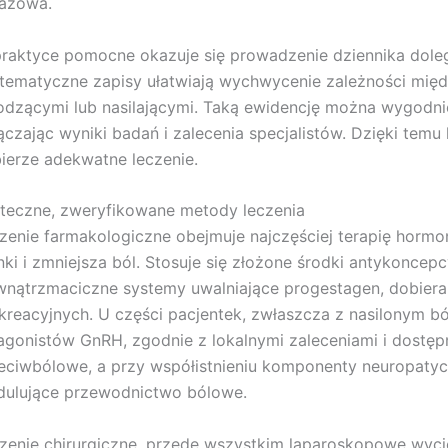
azowa.
raktyce pomocne okazuje się prowadzenie dziennika dolegl
tematyczne zapisy ułatwiają wychwycenie zależności mię
odzącymi lub nasilającymi. Taką ewidencję można wygodn
ączając wyniki badań i zalecenia specjalistów. Dzięki temu
ierze adekwatne leczenie.
teczne, zweryfikowane metody leczenia
zenie farmakologiczne obejmuje najczęściej terapię horm
nki i zmniejsza ból. Stosuje się złożone środki antykoncep
nątrzmaciczne systemy uwalniające progestagen, dobiera
kreacyjnych. U części pacjentek, zwłaszcza z nasilonym bó
agonistów GnRH, zgodnie z lokalnymi zaleceniami i dostępn
eciwbólowe, a przy współistnieniu komponenty neuropatycz
ulujące przewodnictwo bólowe.
zenie chirurgiczne, przede wszystkim laparoskopowe wycięc