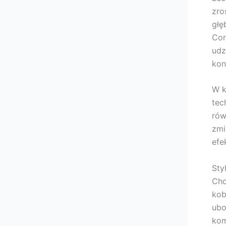
zro
głę
Cor
udz
kon
W k
tec
rów
zmi
efe
Sty
Cho
kob
ubo
kom