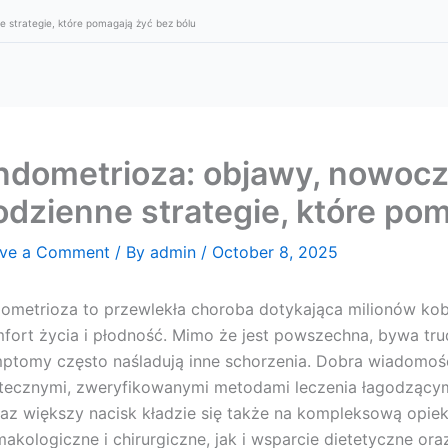
e strategie, które pomagają żyć bez bólu
ndometrioza: objawy, nowocz
odzienne strategie, które po
ve a Comment
/ By
admin
/
October 8, 2025
ometrioza to przewlekła choroba dotykająca milionów kobi
fort życia i płodność. Mimo że jest powszechna, bywa tru
ptomy często naśladują inne schorzenia. Dobra wiadomość
tecznymi, zweryfikowanymi metodami leczenia łagodzącymi
az większy nacisk kładzie się także na kompleksową opie
makologiczne i chirurgiczne, jak i wsparcie dietetyczne oraz