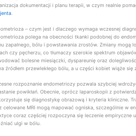
anizacja dokumentacji i planu terapii, w czym realnie pom
jenta
.
ometrioza – czym jest i dlaczego wymaga wczesnej diagn
ometrioza polega na obecności tkanki podobnej do endom
nu zapalnego, bólu i powstawania zrostów. Zmiany mogą loka
itach czy pęcherzu, co tłumaczy szerokie spektrum objawó
odować bolesne miesiączki, dyspareunię oraz dolegliwośc
a źródłem przewlekłego bólu, a u części kobiet wiąże się 
esne rozpoznanie endometriozy pozwala szybciej wdrożyć
astanie powikłań. Obecnie, oprócz laparoskopii z potwier
orzystuje się diagnostykę obrazową i kryteria kliniczne. 
z celowane MRI mogą mapować ogniska, szczególnie w end
ktyce coraz częściej rozpoczyna się leczenie empiryczne 
źniać ulgi w bólu.