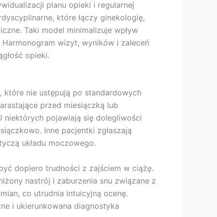
dualizacji planu opieki i regularnej
dyscyplinarne, które łączy ginekologię,
giczne. Taki model minimalizuje wpływ
. Harmonogram wizyt, wyników i zaleceń
iągłość opieki.
, które nie ustępują po standardowych
arastające przed miesiączką lub
 niektórych pojawiają się dolegliwości
siączkowo. Inne pacjentki zgłaszają
otyczą układu moczowego.
ć dopiero trudności z zajściem w ciążę.
żony nastrój i zaburzenia snu związane z
mian, co utrudnia intuicyjną ocenę.
zne i ukierunkowana diagnostyka