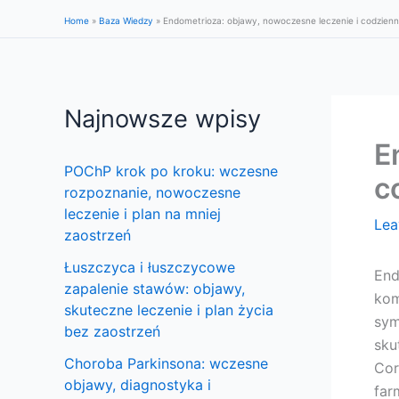
Skip
Home
»
Baza Wiedzy
»
Endometrioza: objawy, nowoczesne leczenie i codzienn
to
content
Najnowsze wpisy
E
POChP krok po kroku: wczesne
c
rozpoznanie, nowoczesne
leczenie i plan na mniej
Lea
zaostrzeń
Łuszczyca i łuszczycowe
End
zapalenie stawów: objawy,
kom
skuteczne leczenie i plan życia
sym
bez zaostrzeń
sku
Choroba Parkinsona: wczesne
Cor
objawy, diagnostyka i
far