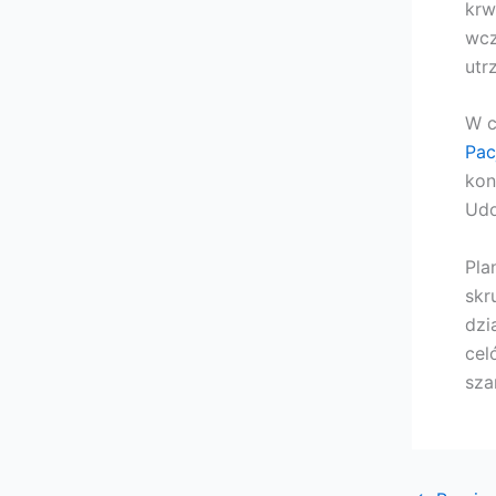
krw
wcz
utr
W c
Pac
kon
Udo
Pla
skr
dzi
cel
sza