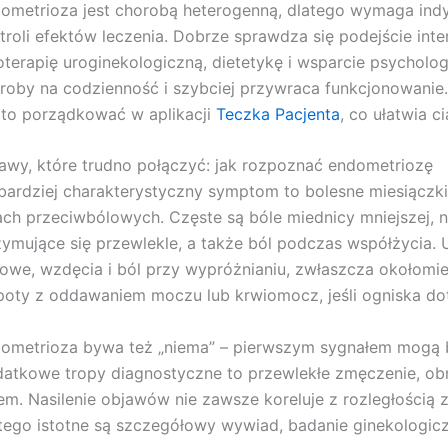
ometrioza jest chorobą heterogenną, dlatego wymaga indywi
troli efektów leczenia. Dobrze sprawdza się podejście inter
joterapię uroginekologiczną, dietetykę i wsparcie psycholo
roby na codzienność i szybciej przywraca funkcjonowanie
to porządkować w aplikacji
Teczka Pacjenta
, co ułatwia c
awy, które trudno połączyć: jak rozpoznać endometriozę
bardziej charakterystyczny symptom to bolesne miesiączki
ach przeciwbólowych. Częste są bóle miednicy mniejszej, n
zymujące się przewlekle, a także ból podczas współżycia. U
itowe, wzdęcia i ból przy wypróżnianiu, zwłaszcza okołomie
poty z oddawaniem moczu lub krwiomocz, jeśli ogniska d
ometrioza bywa też „niema” – pierwszym sygnałem mogą by
atkowe tropy diagnostyczne to przewlekłe zmęczenie, obni
em. Nasilenie objawów nie zawsze koreluje z rozległością z
tego istotne są szczegółowy wywiad, badanie ginekologic