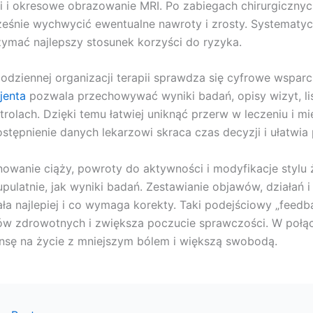
i i okresowe obrazowanie MRI. Po zabiegach chirurgicznyc
eśnie wychwycić ewentualne nawroty i zrosty. Systematyc
zymać najlepszy stosunek korzyści do ryzyka.
odziennej organizacji terapii sprawdza się cyfrowe wsparc
jenta
pozwala przechowywać wyniki badań, opisy wizyt, lis
trolach. Dzięki temu łatwiej uniknąć przerw w leczeniu i mi
stępnienie danych lekarzowi skraca czas decyzji i ułatwia p
nowanie ciąży, powroty do aktywności i modyfikacje styl
upulatnie, jak wyniki badań. Zestawianie objawów, działań 
ała najlepiej i co wymaga korekty. Taki podejściowy „feed
ów zdrowotnych i zwiększa poczucie sprawczości. W połącz
nsę na życie z mniejszym bólem i większą swobodą.