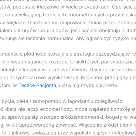
stów, pozostaje kluczowe w wielu przypadkach. Operacje p
boko naciekającej, torbielach endometrialnych i przy nie
az większe znaczenie ma mapowanie zmian przed zabiegi
iałem chirurgów lub urologów, jeśli nacieki obejmują jelit
tynuuje się leczenie hormonalne, aby ograniczyć ryzyko na
ontekście płodności stosuje się strategie oszczędzające r
hniki wspomaganego rozrodu. U niektórych par skuteczne s
nolegle z leczeniem przeciwbólowym. O wyborze ścieżki de
an i dotychczasowe wyniki terapii. Regularne przeglądy p
ktami w
Teczce Pacjenta
, ułatwiają szybkie korekty.
l życia, dieta i samopomoc w łagodzeniu dolegliwości
ć dieta nie leczy endometriozy, może wspierać kontrolę s
iet sprawdza się wzorzec śródziemnomorski, bogaty w warz
gi w ultraprzetworzoną żywność. Włączenie źródeł błonni
fort jelitowy, zwłaszcza przy współistniejących dolegli