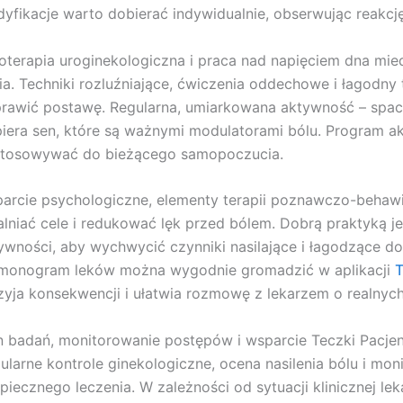
yfikacje warto dobierać indywidualnie, obserwując reakcję 
joterapia uroginekologiczna i praca nad napięciem dna mi
ia. Techniki rozluźniające, ćwiczenia oddechowe i łagodny 
rawić postawę. Regularna, umiarkowana aktywność – spacer
iera sen, które są ważnymi modulatorami bólu. Program 
tosowywać do bieżącego samopoczucia.
arcie psychologiczne, elementy terapii poznawczo-behawi
alniać cele i redukować lęk przed bólem. Dobrą praktyką j
ywności, aby wychwycić czynniki nasilające i łagodzące dol
monogram leków można wygodnie gromadzić w aplikacji
T
zyja konsekwencji i ułatwia rozmowę z lekarzem o realnyc
n badań, monitorowanie postępów i wsparcie Teczki Pacje
ularne kontrole ginekologiczne, ocena nasilenia bólu i mon
piecznego leczenia. W zależności od sytuacji klinicznej l