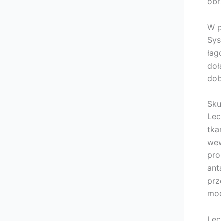
obr
W p
Sys
łag
doł
dob
Sku
Lec
tka
wew
pro
ant
prz
mod
Lec